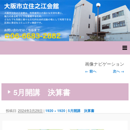
画像ナビゲーション
← 前へ
次へ →
5月開講 決算書
投稿日:
2024年3月29日
|
1920 × 1920
|
5月開講 決算書