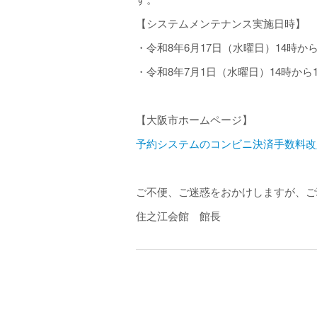
【システムメンテナンス実施⽇時】
・令和8年6⽉
17
⽇（水曜日）
14
時か
・令和8年7月
1
日（水曜日）
14
時から
【大阪市ホームページ】
予約システムのコンビニ決済手数料改
ご不便、ご迷惑をおかけしますが、ご
住之江会館 館長