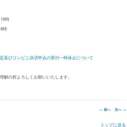
ら
16
時
16
時
定及びコンビニ決済申込の受付一時休止について
理解の程よろしくお願いいたします。
←
前へ
次へ
→
トップに戻る